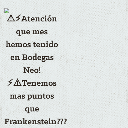
⚠️⚡Atención
que mes
hemos tenido
en Bodegas
Neo!
⚡⚠️Tenemos
mas puntos
que
Frankenstein???