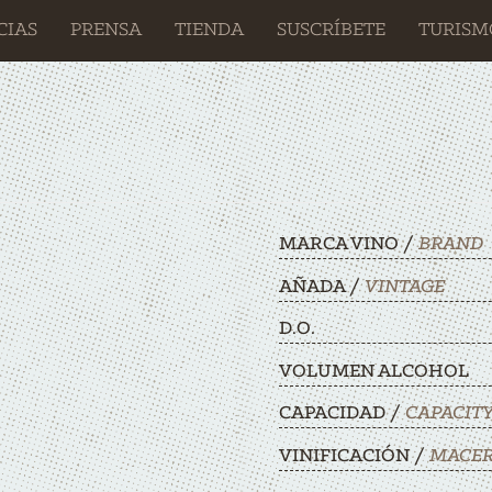
CIAS
PRENSA
TIENDA
SUSCRÍBETE
TURISM
MARCA VINO /
BRAND
AÑADA /
VINTAGE
D.O.
VOLUMEN ALCOHOL
CAPACIDAD /
CAPACIT
VINIFICACIÓN /
MACER