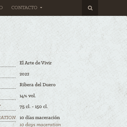
O
CONTACTO
El Arte de Vivir
2022
Ribera del Duero
14% vol.
Y
75 cl. - 150 cl.
ATION
10 días maceración
10 days maceration