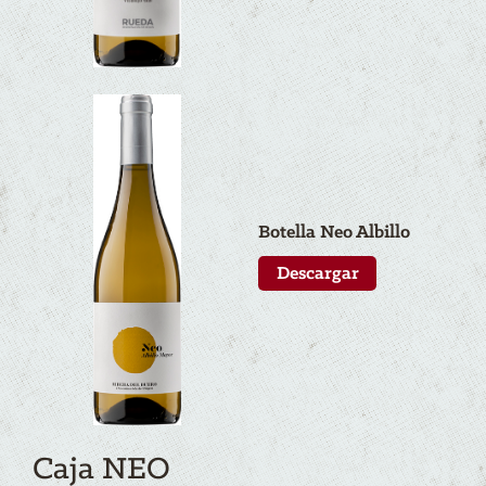
Botella N
eo
Albillo
Descargar
Caja NEO