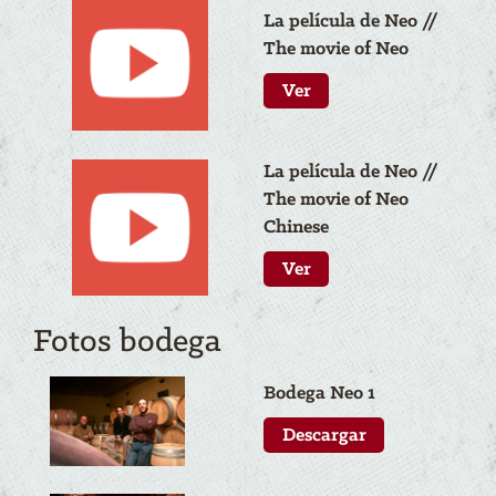
La película de N
eo
//
The movie of N
eo
Ver
La película de N
eo
//
The movie of N
eo
Chinese
Ver
Fotos bodega
Bodega N
eo
1
Descargar