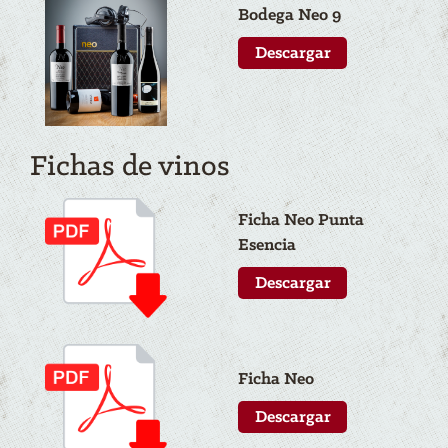
Bodega N
eo
9
Descargar
Fichas de vinos
Ficha N
eo
Punta
Esencia
Descargar
Ficha N
eo
Descargar