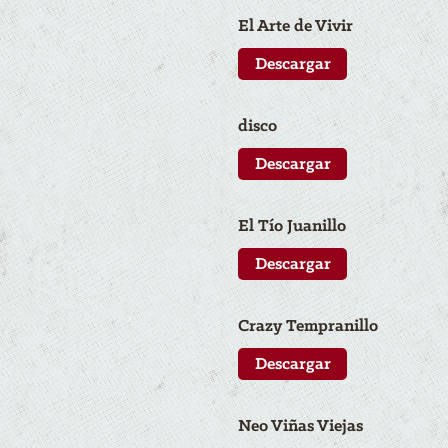
El Arte de Vivir
Descargar
disco
Descargar
El Tío Juanillo
Descargar
Crazy Tempranillo
Descargar
N
eo
Viñas Viejas