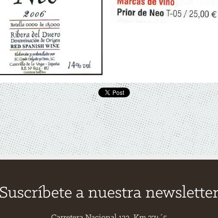
Suscríbete a nuestra newslette
Carretera Nacional 122, Km.274´5